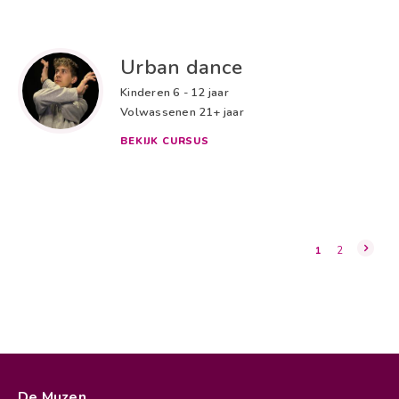
Urban dance
Kinderen
6 - 12 jaar
Volwassenen
21+ jaar
BEKIJK CURSUS
Paginering
Huidige
Pagina
1
2
pagina
De Muzen