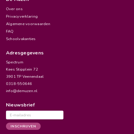
Over ons
Privacyverklaring
Algemene voorwaarden
FAQ
Schoolvakanties
Adresgegevens
Spectrum
Kees Stipplein 72
3901 TP Veenendaal
0318-550646
info@demuzen.nl
Nieuwsbrief
E-
mailadres
INSCHRIJVEN