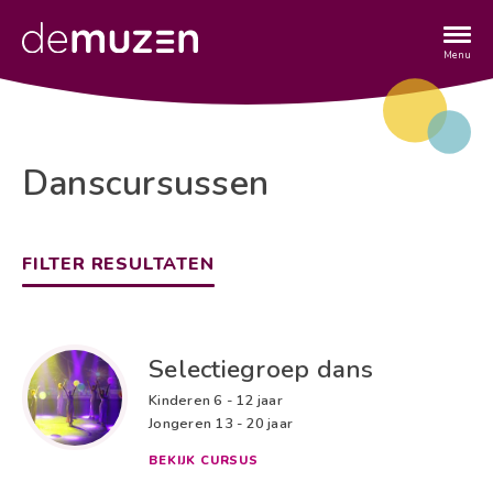
Overslaan
en
naar
Menu
de
inhoud
gaan
Danscursussen
FILTER RESULTATEN
Leeftijd
Selectiegroep dans
Jonge kinderen
0 - 6 jaar
Kinderen
6 - 12 jaar
Kinderen
6 - 12 jaar
Jongeren
13 - 20 jaar
Jongeren
13 - 20 jaar
BEKIJK CURSUS