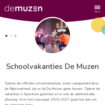
Overslaan
en
naar
Menu
de
inhoud
gaan
Kruimelpad
Home
Schoolvakanties De Muzen
Schoolvakanties De Muzen
Tijdens de officiële schoolvakanties, zoals vastgesteld door
de Rijksoverheid, zijn er bij De Muzen geen lessen. Tijdens de
vakanties is Spectrum gesloten en is ook de administratie
afwezig. Voor het cursusjaar 2026-2027 gaat het dan om
de volgende data: