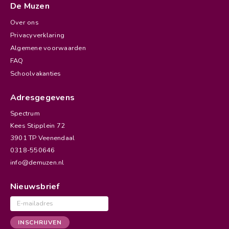
De Muzen
Over ons
Privacyverklaring
Algemene voorwaarden
FAQ
Schoolvakanties
Adresgegevens
Spectrum
Kees Stipplein 72
3901 TP Veenendaal
0318-550646
info@demuzen.nl
Nieuwsbrief
E-
mailadres
INSCHRIJVEN