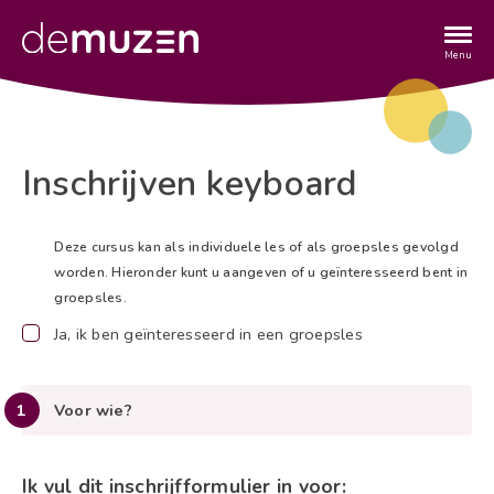
Overslaan
en
naar
Menu
de
inhoud
gaan
Inschrijven keyboard
Titel
Deze cursus kan als individuele les of als groepsles gevolgd
worden. Hieronder kunt u aangeven of u geïnteresseerd bent in
groepsles.
Ja, ik ben geïnteresseerd in een groepsles
Voor wie?
Ik vul dit inschrijfformulier in voor: