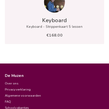
Keyboard
Samenvatting
Keyboard - Strippenkaart 5 lessen
term
€168.00
view
De Muzen
Over ons
Privacyverklaring
Algemene voorwaarden
FAQ
Schoolvakanties