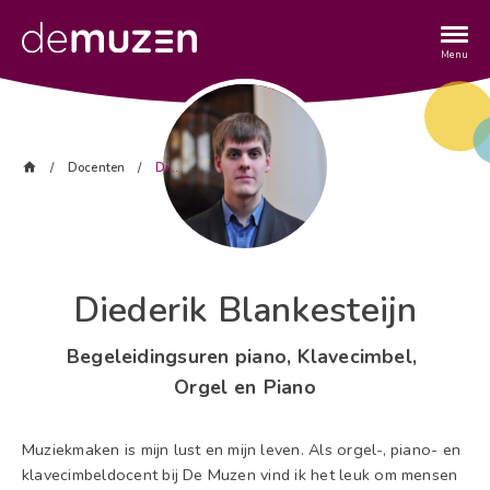
Overslaan
en
naar
Menu
de
inhoud
gaan
Kruimelpad
Home
Docenten
Diederik Blankesteijn
Diederik Blankesteijn
Begeleidingsuren piano
Klavecimbel
Orgel
Piano
Muziekmaken is mijn lust en mijn leven. Als orgel-, piano- en
klavecimbeldocent bij De Muzen vind ik het leuk om mensen