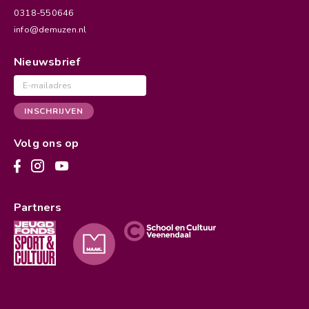
0318-550646
info@demuzen.nl
Nieuwsbrief
E-
mailadres
INSCHRIJVEN
Volg ons op
Partners