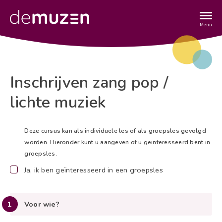
Overslaan
en
naar
Menu
de
inhoud
gaan
Inschrijven zang pop /
Titel
lichte muziek
Deze cursus kan als individuele les of als groepsles gevolgd
worden. Hieronder kunt u aangeven of u geïnteresseerd bent in
groepsles.
Ja, ik ben geïnteresseerd in een groepsles
Voor wie?