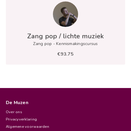
Samenvatting
node
Zang pop / lichte muziek
Samenvatting
Zang pop - Kennismakingscursus
term
€93.75
view
De Muzen
Over ons
Privacyverklaring
Algemene voorwaarden