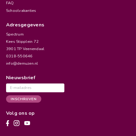
FAQ
Schoolvakanties
Adresgegevens
Spectrum
Kees Stipplein 72
3901 TP Veenendaal
0318-550646
info@demuzen.nl
Nieuwsbrief
E-
mailadres
INSCHRIJVEN
Volg ons op